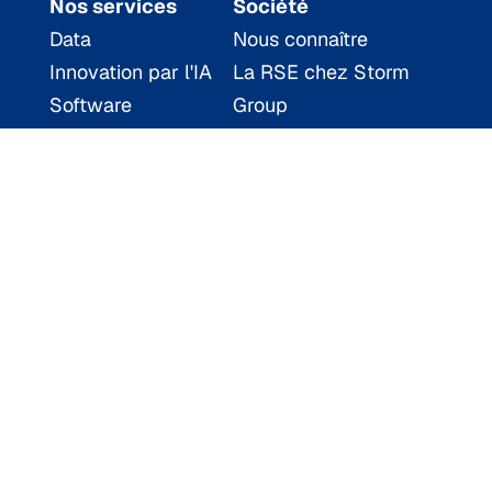
Nos services
Société
Data
Nous connaître
Innovation par l'IA
La RSE chez Storm
Software
Group
Conseil en SI
Les communautés
Finance
d'experts
Réseaux &
Nos agences
Cybersécurité
Espace carrière
DevOps
Toutes les offres
Cloud &
Intranet
Infrastructures
Ressources
Articles
Cas clients